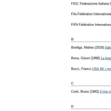
FIGC Federazione Italiana 
Fifa Fédération Internationa
FIFA Fédération Internation
B
Bordiga, Matteo
(2018)
Ital
Brera, Gianni
(1990)
La leg
Bucci, Franco
USA 94: i mon
C
Conti, Bruno
(1982)
Il mio 
D