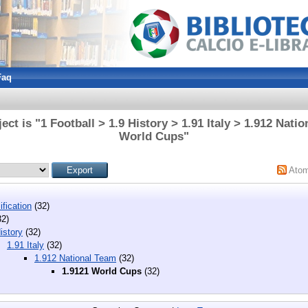
Faq
ct is "1 Football > 1.9 History > 1.91 Italy > 1.912 Nati
World Cups"
Ato
fication
(32)
2)
istory
(32)
1.91 Italy
(32)
1.912 National Team
(32)
1.9121 World Cups
(32)