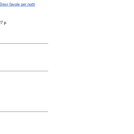
revi favole per notti
27 p.