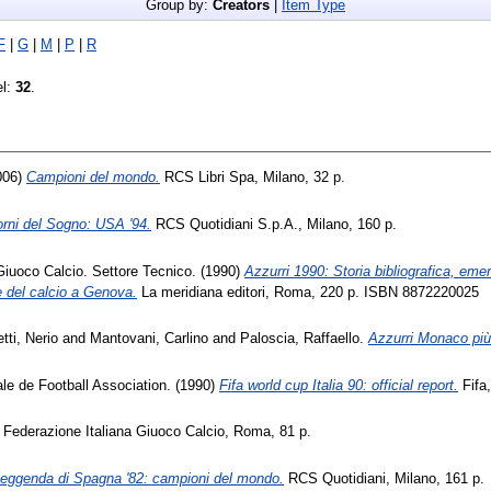
Group by:
Creators
|
Item Type
F
|
G
|
M
|
P
|
R
el:
32
.
2006)
Campioni del mondo.
RCS Libri Spa, Milano, 32 p.
iorni del Sogno: USA '94.
RCS Quotidiani S.p.A., Milano, 160 p.
Giuoco Calcio. Settore Tecnico. (1990)
Azzurri 1990: Storia bibliografica, emer
 e del calcio a Genova.
La meridiana editori, Roma, 220 p. ISBN 8872220025
tti, Nerio
and
Mantovani, Carlino
and
Paloscia, Raffaello
.
Azzurri Monaco più
ale de Football Association. (1990)
Fifa world cup Italia 90: official report.
Fifa
Federazione Italiana Giuoco Calcio, Roma, 81 p.
leggenda di Spagna '82: campioni del mondo.
RCS Quotidiani, Milano, 161 p.