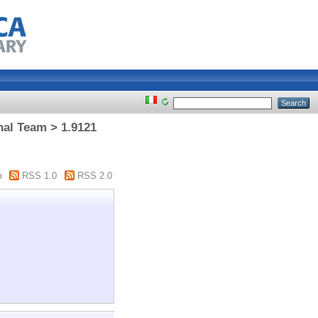
onal Team > 1.9121
m
RSS 1.0
RSS 2.0