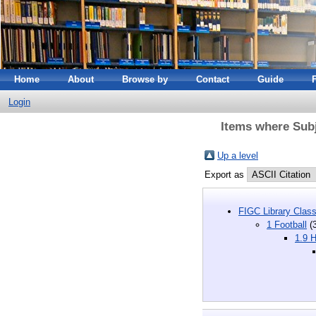
Home
About
Browse by
Contact
Guide
Login
Items where Subje
Up a level
Export as
FIGC Library Classi
1 Football
(3
1.9 H