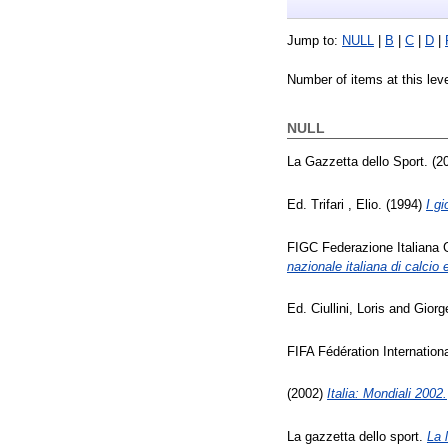
Jump to:
NULL
|
B
|
C
|
D
|
Number of items at this lev
NULL
La Gazzetta dello Sport. (
Ed.
Trifari , Elio
. (1994)
I g
FIGC Federazione Italiana 
nazionale italiana di calcio
Ed.
Ciullini, Loris
and
Giorge
FIFA Fédération Internation
(2002)
Italia: Mondiali 2002.
La gazzetta dello sport.
La 