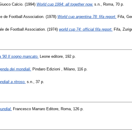
Giuoco Calcio. (1994)
World cup 1994: all together now.
s.n., Roma, 70 p.
le de Football Association. (1978)
World cup argentina 78: fifa report.
Fifa, Ge
ale de Football Association. (1974)
world cup 74: official fifa report.
Fifa, Zurig
ia '90 Il sogno mancato.
Leone editore, 192 p.
genda dei mondiali.
Pindaro Edizioni , Milano, 116 p.
diali a ritroso.
s.n., 37 p.
mundial.
Francesco Marraro Editore, Roma, 126 p.