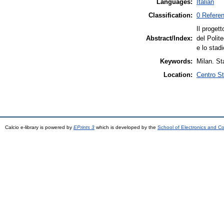
Languages:
Italian
Classification:
0 Referen
Il progett
Abstract/Index:
del Polit
e lo stad
Keywords:
Milan. Sta
Location:
Centro S
Calcio e-library is powered by
EPrints 3
which is developed by the
School of Electronics and C