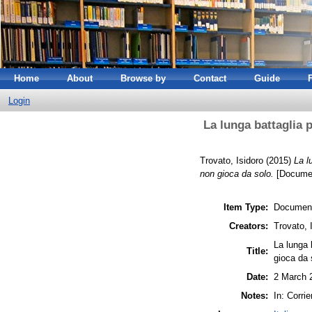
Home
About
Browse by
Contact
Guide
Login
La lunga battaglia p
Trovato, Isidoro
(2015)
La l
non gioca da solo.
[Documen
Item Type:
Document
Creators:
Trovato, 
La lunga 
Title:
gioca da 
Date:
2 March 
Notes:
In: Corri