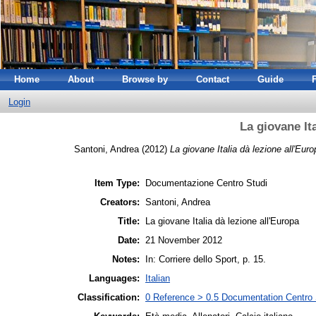
Home
About
Browse by
Contact
Guide
Login
La giovane Ita
Santoni, Andrea
(2012)
La giovane Italia dà lezione all'Euro
Item Type:
Documentazione Centro Studi
Creators:
Santoni, Andrea
Title:
La giovane Italia dà lezione all'Europa
Date:
21 November 2012
Notes:
In: Corriere dello Sport, p. 15.
Languages:
Italian
Classification:
0 Reference > 0.5 Documentation Centro 