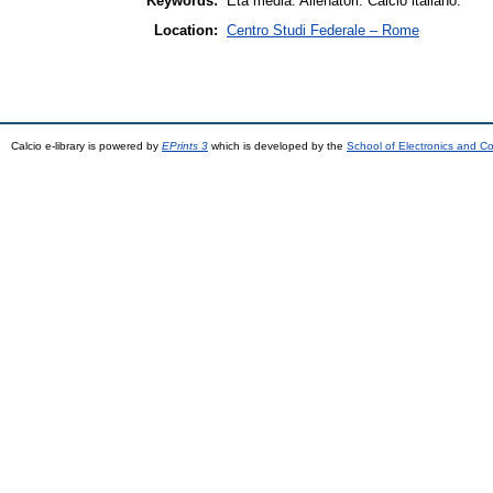
Keywords:
Età media. Allenatori. Calcio italiano.
Location:
Centro Studi Federale – Rome
Calcio e-library is powered by
EPrints 3
which is developed by the
School of Electronics and C