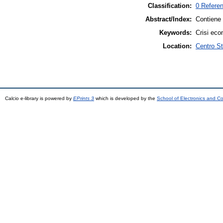
Classification:
0 Refere
Abstract/Index:
Contiene 
Keywords:
Crisi eco
Location:
Centro S
Calcio e-library is powered by
EPrints 3
which is developed by the
School of Electronics and C