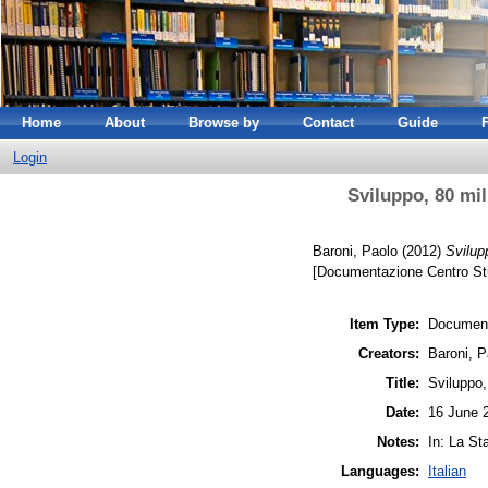
Home
About
Browse by
Contact
Guide
Login
Sviluppo, 80 mil
Baroni, Paolo
(2012)
Svilup
[Documentazione Centro St
Item Type:
Document
Creators:
Baroni, P
Title:
Sviluppo,
Date:
16 June 
Notes:
In: La St
Languages:
Italian