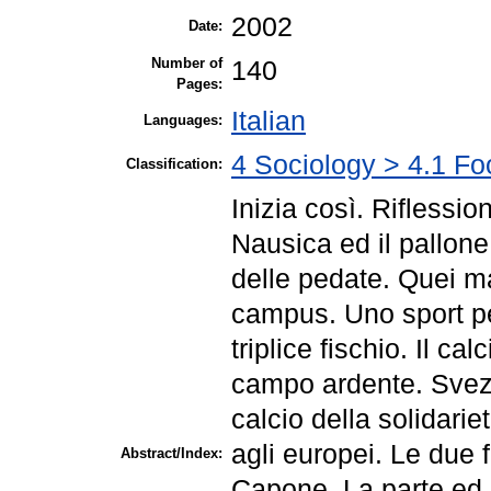
2002
Date:
Number of
140
Pages:
Italian
Languages:
4 Sociology > 4.1 Foo
Classification:
Inizia così. Riflessio
Nausica ed il pallone
delle pedate. Quei ma
campus. Uno sport per t
triplice fischio. Il ca
campo ardente. Svezia/
calcio della solidarie
agli europei. Le due 
Abstract/Index:
Capone. La parte ed 