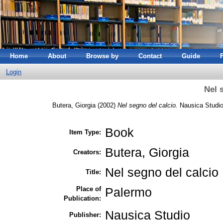
Home
About
Browse by
Contact
Guide
Login
Nel 
Butera, Giorgia
(2002)
Nel segno del calcio.
Nausica Studio
Book
Item Type:
Butera, Giorgia
Creators:
Nel segno del calcio
Title:
Place of
Palermo
Publication:
Nausica Studio
Publisher: