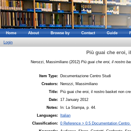
Home
About
Browse by
Contact
Guide
Login
Più guai che eroi, 
Nerozzi, Massimiliano
(2012)
Più guai che eroi, il nostro b
Item Type:
Documentazione Centro Studi
Creators:
Nerozzi, Massimiliano
Title:
Più guai che eroi, il nostro basket non cr
Date:
17 January 2012
Notes:
In: La Stampa, p. 44.
Languages:
Italian
Classification:
0 Reference > 0.5 Documentation Centro