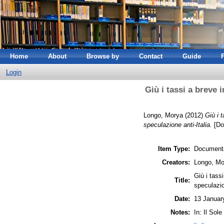
Home
About
Browse by
Contact
Guide
Login
Giù i tassi a breve i
Longo, Morya
(2012)
Giù i t
speculazione anti-Italia.
[Do
Item Type:
Documenta
Creators:
Longo, Mo
Giù i tassi
Title:
speculazio
Date:
13 Januar
Notes:
In: Il Sole