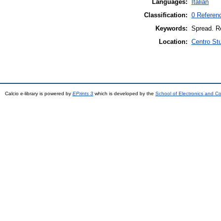
Languages:
Italian
Classification:
0 Referen
Keywords:
Spread. Re
Location:
Centro St
Calcio e-library is powered by
EPrints 3
which is developed by the
School of Electronics and C