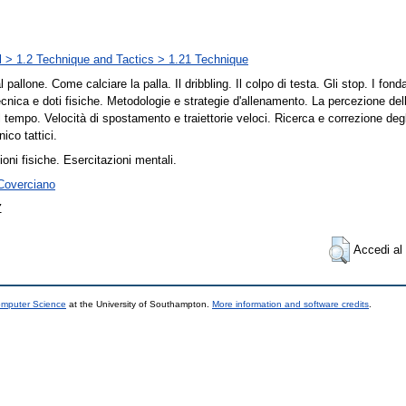
l > 1.2 Technique and Tactics > 1.21 Technique
al pallone. Come calciare la palla. Il dribbling. Il colpo di testa. Gli stop. I fon
ecnica e doti fisiche. Metodologie e strategie d'allenamento. La percezione del
l tempo. Velocità di spostamento e traiettorie veloci. Ricerca e correzione degli 
ico tattici.
ioni fisiche. Esercitazioni mentali.
 Coverciano
Z
Accedi al 
omputer Science
at the University of Southampton.
More information and software credits
.