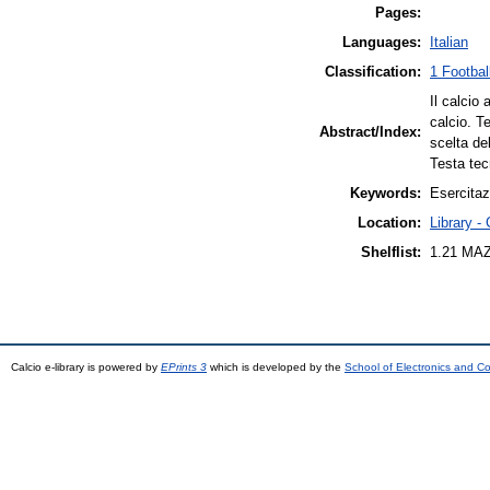
Pages:
Languages:
Italian
Classification:
1 Footbal
Il calcio 
calcio. T
Abstract/Index:
scelta de
Testa tecn
Keywords:
Esercitaz
Location:
Library -
Shelflist:
1.21 MA
Calcio e-library is powered by
EPrints 3
which is developed by the
School of Electronics and C