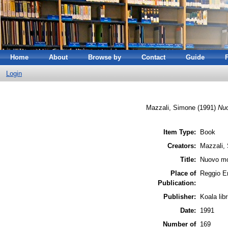
Home
About
Browse by
Contact
Guide
Login
Mazzali, Simone
(1991)
Nuo
Item Type:
Book
Creators:
Mazzali,
Title:
Nuovo mod
Place of
Reggio E
Publication:
Publisher:
Koala libr
Date:
1991
Number of
169