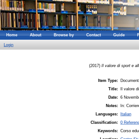
Home
About
Browse by
Contact
Guide
Login
(2017)
Il valore di sport e a
Item Type:
Documenta
Title:
Il valore d
Date:
6 Novemb
Notes:
In: Corrier
Languages:
Italian
Classification:
0 Referenc
Keywords:
Corso educ