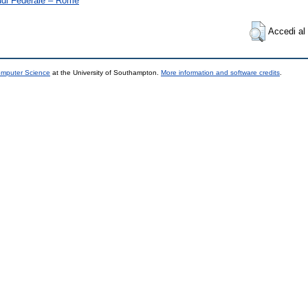
udi Federale – Rome
Accedi al 
omputer Science
at the University of Southampton.
More information and software credits
.