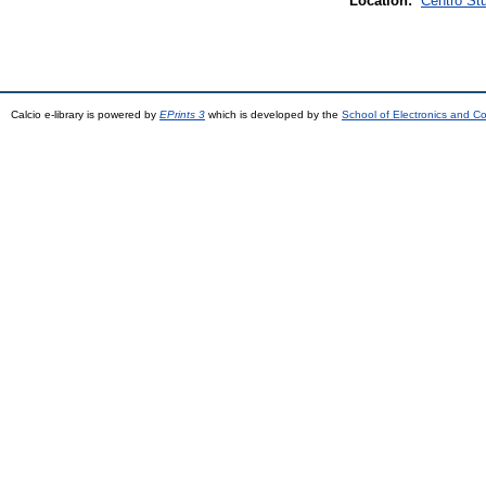
Location:
Centro St
Calcio e-library is powered by
EPrints 3
which is developed by the
School of Electronics and C