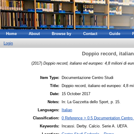
Home
About
Browse by
Contact
Guide
Login
Doppio record, italian
(2017)
Doppio record, italiano ed europeo: 4,8 milioni di eur
Item Type:
Documentazione Centro Studi
Title:
Doppio record, italiano ed europeo: 4,8 mil
Date:
15 October 2017
Notes:
In: La Gazzetta dello Sport, p. 15.
Languages:
Italian
Classification:
0 Reference > 0.5 Documentation Centro
Keywords:
Incassi. Derby. Calcio. Serie A. UEFA.