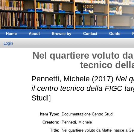
Home
About
Browse by
Contact
Guide
Login
Nel quartiere voluto da
tecnico dell
Pennetti, Michele
(2017)
Nel q
il centro tecnico della FIGC ta
Studi]
Item Type:
Documentazione Centro Studi
Creators:
Pennetti, Michele
Title:
Nel quartiere voluto da Mattei nasce a Gel