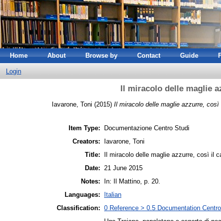
Home
About
Browse by
Contact
Guide
Login
Il miracolo delle maglie a
Iavarone, Toni
(2015)
Il miracolo delle maglie azzurre, così 
Item Type:
Documentazione Centro Studi
Creators:
Iavarone, Toni
Title:
Il miracolo delle maglie azzurre, così il c
Date:
21 June 2015
Notes:
In: Il Mattino, p. 20.
Languages:
Italian
Classification:
0 Reference > 0.5 Documentation Centro 